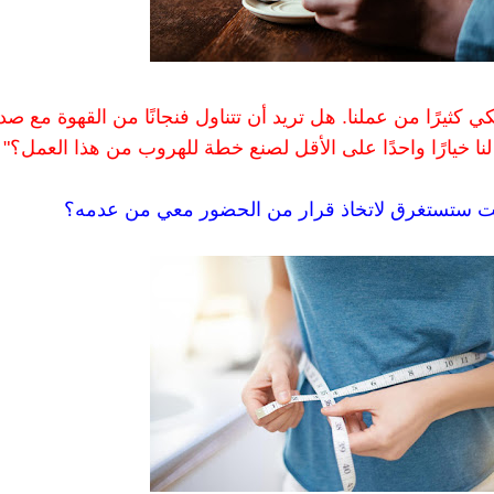
ي كثيرًا من عملنا. هل تريد أن تتناول فنجانًا من القهوة مع ص
لنا خيارًا واحدًا على الأقل لصنع خطة للهروب من هذا العمل؟"
ت ستستغرق لاتخاذ قرار من الحضور معي من عدمه؟