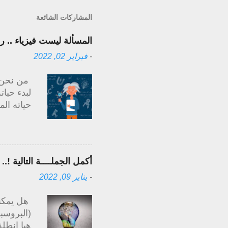
المشاركات الشائعة
المسألة ليست فيزياء .. رسـ
-
فبراير 02, 2022
من نحن م
لبدء حيات
حياته الم
سنوات قل
الجانبي 
التقاعد ف
حالنا إلي
أكمل الجملــــة التالية !.
الشيء ال
-
يناير 09, 2022
الأربع خط
هل يمكنك
(البروسب
هيا إنطلق