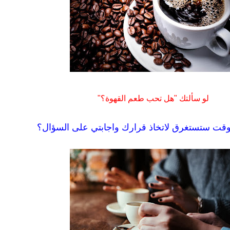
لو سألتك "هل تحب طعم القهوة؟"
قت ستستغرق لاتخاذ قرارك واجابتي على السؤال؟