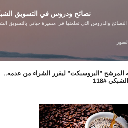
التخطي إلى المحتوى الرئيسي
نصائح ودروس في التسويق الشب
النصائح والدروس التي تعلمتها في مسيرة حياتي بالتسويق الش
لصور
 المرشح "البروسبكت" ليقرر الشراء من عدمه..
شبكي #118