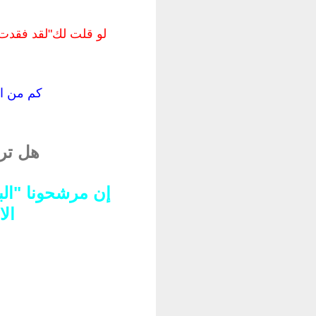
كم من ال
هل تر
إن مرشحونا "الب
الا