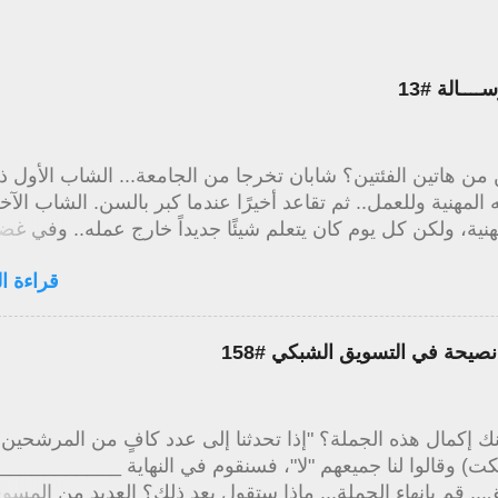
ـــالة #13
ن هاتين الفئتين؟ شابان تخرجا من الجامعة... الشاب الأول 
ه المهنية وللعمل.. ثم تقاعد أخيرًا عندما كبر بالسن. الشاب الآخر
هنية، ولكن كل يوم كان يتعلم شيئًا جديداً خارج عمله.. وفي غ
يلة زادت معرفته ومستوى مهارته وقدراته وبدأ عمله الخاص
قراءة ال
بجانب حياته المهنية مما جعله يكسب المزيد من المال ولديه خيا
ي وقت مبكر. إنها ليست فيزياء... إما أن نتعلم وننمو.. أو نبقى
ك شيء ممتع.. إبدأ كل يوم بإثارة.. وأبدأ بالقول لنفسك "ما هو
. نصيحة في التسويق الشبكي #158
جديد الذي سأتعلمه اليوم؟" اجعل حياتك ممتعة للعيش ----------
وات الأولى للاتجاه الصحيح في التسويق الشبكي .. الأربع دبليو
 إكمال هذه الجملة؟ "إذا تحدثنا إلى عدد كافٍ من المرشحين
كت) وقالوا لنا جميعهم "لا"، فسنقوم في النهاية ___________
... قم بإنهاء الجملة... ماذا ستقول بعد ذلك؟ العديد من المسو