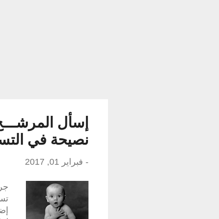
الا
بم
إسأل المرشـــ
نصيحة في التسو
-
فبراير 01, 2017
جرب
تست
إضا