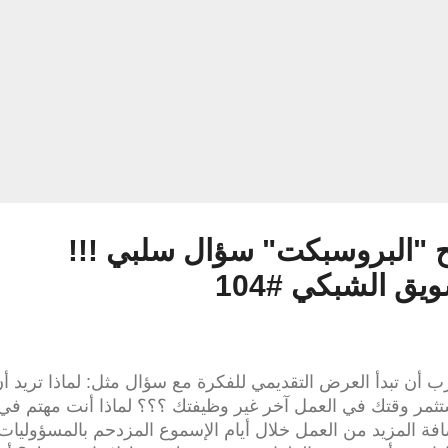
جتماعي .. فأول عمل أقوم به الصباح هو القراءة في ما هو يخ
جالي كل صباح . مارك سيسون إشعال شعلة الحماس في عقلك 
ح "البروسبكت" سؤال سلبي !!!
يق الشبكي #104
 أن تبدأ العرض التقديمي للفكرة مع سؤال مثل: لماذا تريد أ
ثمر وقتك في العمل آخر غير وظيفتك ؟؟؟ لماذا أنت مهتم في
فة المزيد من العمل خلال أيام الإسموع المزدحم بالمسؤوليات