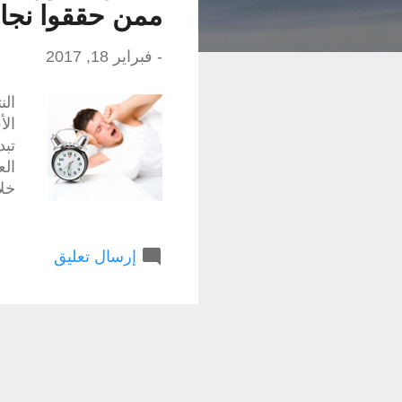
ش
ممن حققوا نجاح
ا
ر
-
فبراير 18, 2017
ك
الن
ا
الأ
ت
تبد
الع
خلا
أعم
و ف
يسب
إرسال تعليق
انج
من 
بري
الا
من 
له 