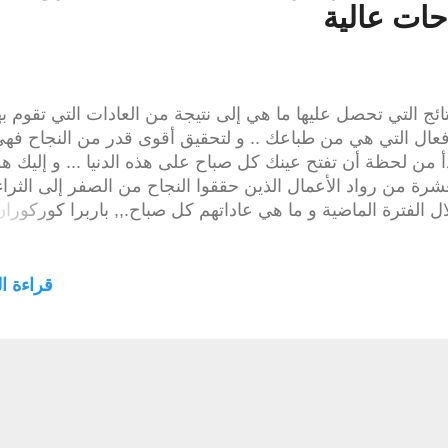
ات عالية
تائج التي تحصل عليها ما هي إلى نتيجة من العادات التي تقوم به
فعال التي هي من طباعك .. و لتحقيق أقوى قدر من النجاح فه
أ من لحظة أن تفتح عينك كل صباح على هذه الدنيا ... و إليك هؤ
شرة من رواد الأعمال الذين حققوا النجاح من الصفر إلى الثراء
ل الفترة الماضية و ما هي عاداتهم كل صباح.,, باربرا كوركوران
ل قائمة المهام في المساء الذي يسبق هذا الصباح أقوم من ال
أراجع قائمة مهامي لهذا اليوم و التي قد حضرتها في المساء ال
ق هذا اليوم .. الوقت يمضي سريعاً الآن وهذه القائمة تضمن ل
قراءة ال
از ما هو مهم في وقتك و في يومك تيم درابر النهوض بنشاط 
أول لحظة أول شيء أفعل به هو الصحيان في وقت مبكر .. ل
اضتي المفضلة و هي كرة السلة ليبدأ يومي برفع مستوى
ندروفين و الوضوح .. و من ثم أبدأ يومي بافطار عالي بالبروتين 
ثم إلى العمل و النشاط تاي لوبز مجالي يحدد جدولي الصباحي 
مجاله الذي هو ناجحٌ به .. فأنا مثلاً مجالي هو مواقع التواصل