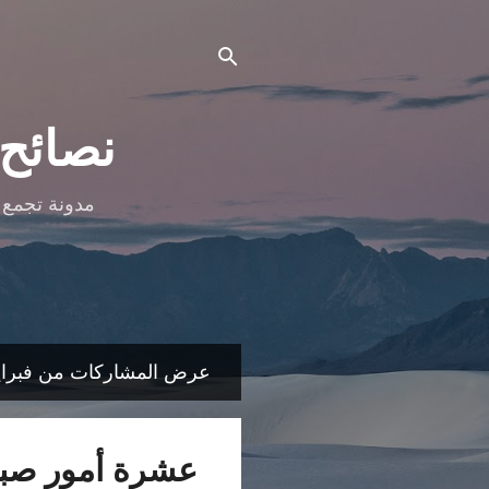
نصائح
مدونة تجمع 
عرض المشاركات من فبراير, 7
ا
ل
م
عشرة أمور صباح