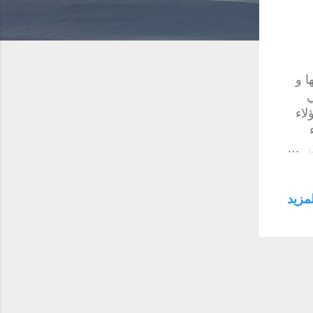
ا و
ي
لاء
نوم
ذي
ك
مزيد
على
أقوم
و
كلاً