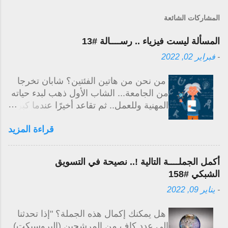
المشاركات الشائعة
المسألة ليست فيزياء .. رســــالة #13
-
فبراير 02, 2022
من نحن من هاتين الفئتين؟ شابان تخرجا
من الجامعة... الشاب الأول ذهب لبدء حياته
المهنية وللعمل.. ثم تقاعد أخيرًا عندما كبر
بالسن. الشاب الآخر بدأ حياته المهنية، ولكن
قراءة المزيد
كل يوم كان يتعلم شيئًا جديداً خارج عمله..
وفي غضون سنوات قليلة زادت معرفته
ومستوى مهارته وقدراته وبدأ عمله الخاص
أكمل الجملــــة التالية !.. نصيحة في التسويق
الجانبي بجانب حياته المهنية مما جعله
الشبكي #158
يكسب المزيد من المال ولديه خيار التقاعد
-
يناير 09, 2022
في وقت مبكر. إنها ليست فيزياء... إما أن
نتعلم وننمو.. أو نبقى على حالنا إليك شيء
هل يمكنك إكمال هذه الجملة؟ "إذا تحدثنا
ممتع.. إبدأ كل يوم بإثارة.. وأبدأ بالقول
إلى عدد كافٍ من المرشحين (البروسبكت)
لنفسك "ما هو الشيء الجديد الذي سأتعلمه