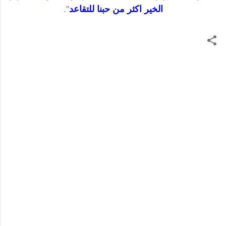
الخير اكثر من حبنا للتقاعد
".
ت
ع
ل
ي
ق
ا
ت