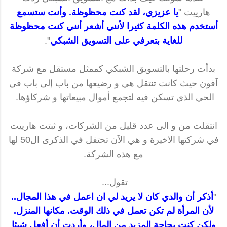
هارييت "
يا عزيزي، لقد كنت محظوظة. وأنت ستسمع
أستخدم هذه الكلمة كثيرا لأنني أشعر أنني كنت محظوظة
للغاية بتعرفي على التسويق الشبكي
".
بدأت رحلتها بالتسويق الشبكي كممثل مستقل مع شركة
آفون حيث كانت تنتقل هي و رضيعها من باب إلى باب في
الحي الذي تسكن فيه لتجمع أموال مبيعاتها و شركاؤها.
انتقلت من و الى عدد قليل من الشركات، و ثبتت هارييت
في شركتها الاخيرة و هي الآن تحتفل في الذكرى ال50 لها
مع هذه الشركة.
تقول...
"
أذكر أن والدي كان لا يريد لي ان اعمل في هذا المجال..
لأن المرأة لم تكن تعمل في ذلك الوقت. مكانها المنزل.
ولكن كنت بحاجة المزيد من المال، وأردت أن أفعل شيئا