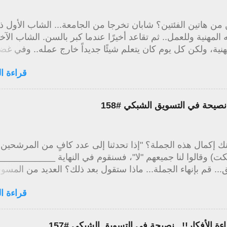
ن هاتين الفئتين؟ شابان تخرجا من الجامعة... الشاب الأول 
ه المهنية وللعمل.. ثم تقاعد أخيرًا عندما كبر بالسن. الشاب الآخر
هنية، ولكن كل يوم كان يتعلم شيئًا جديداً خارج عمله.. وفي غ
يلة زادت معرفته ومستوى مهارته وقدراته وبدأ عمله الخاص
قراءة ال
بجانب حياته المهنية مما جعله يكسب المزيد من المال ولديه خيا
ي وقت مبكر. إنها ليست فيزياء... إما أن نتعلم وننمو.. أو نبقى
ك شيء ممتع.. إبدأ كل يوم بإثارة.. وأبدأ بالقول لنفسك "ما هو
. نصيحة في التسويق الشبكي #158
جديد الذي سأتعلمه اليوم؟" اجعل حياتك ممتعة للعيش ----------
وات الأولى للاتجاه الصحيح في التسويق الشبكي .. الأربع دبليو
 إكمال هذه الجملة؟ "إذا تحدثنا إلى عدد كافٍ من المرشحين
كت) وقالوا لنا جميعهم "لا"، فسنقوم في النهاية ___________
... قم بإنهاء الجملة... ماذا ستقول بعد ذلك؟ العديد من المسو
 يكملون الجملة بشيء مثل هذا: "إذا تحدثنا إلى عدد كافٍ من
قراءة ال
، وقالوا لنا جميعهم "لا"، فسنقوم في النهاية برعاية شخص ما ي
بة خاطئة. هذا من شأنه أن يخلق مهنة بائسة مليئة بالرفض... بح
رقب أي "نعم" قادم وسيحبطك كل "لا" ونتيجة ذلك سوف ينمو
 الأفكار!!.. نصيحة في التسويق الشبكي #157