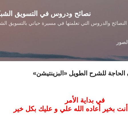
التخطي إلى المحتوى الرئيسي
نصائح ودروس في التسويق الشب
النصائح والدروس التي تعلمتها في مسيرة حياتي بالتسويق الش
لصور
 الحاجة للشرح الطويل «البزينتيشن»
في بداية الأمر
نت بخير أعاده الله علي و عليك بكل خير