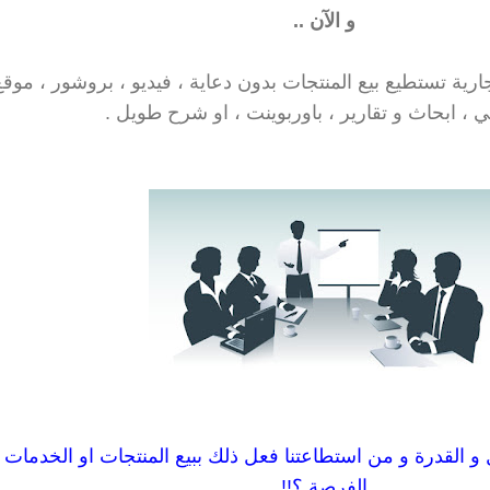
و الآن ..
جارية تستطيع بيع المنتجات بدون دعاية ، فيديو ، بروشور ، موقع
ي ، ابحاث و تقارير ، باوربوينت ، او شرح طويل .
ل و القدرة و من استطاعتنا فعل ذلك ببيع المنتجات او الخدمات ا
الفرصة ؟!!