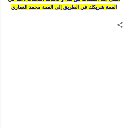
القمة شريكك في الطريق إلى القمة محمد العماري
ت
ع
ل
ي
ق
ا
ت