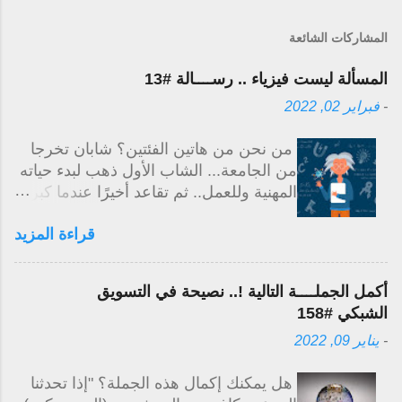
المشاركات الشائعة
المسألة ليست فيزياء .. رســــالة #13
-
فبراير 02, 2022
من نحن من هاتين الفئتين؟ شابان تخرجا
من الجامعة... الشاب الأول ذهب لبدء حياته
المهنية وللعمل.. ثم تقاعد أخيرًا عندما كبر
بالسن. الشاب الآخر بدأ حياته المهنية، ولكن
قراءة المزيد
كل يوم كان يتعلم شيئًا جديداً خارج عمله..
وفي غضون سنوات قليلة زادت معرفته
ومستوى مهارته وقدراته وبدأ عمله الخاص
أكمل الجملــــة التالية !.. نصيحة في التسويق
الجانبي بجانب حياته المهنية مما جعله
الشبكي #158
يكسب المزيد من المال ولديه خيار التقاعد
-
يناير 09, 2022
في وقت مبكر. إنها ليست فيزياء... إما أن
نتعلم وننمو.. أو نبقى على حالنا إليك شيء
هل يمكنك إكمال هذه الجملة؟ "إذا تحدثنا
ممتع.. إبدأ كل يوم بإثارة.. وأبدأ بالقول