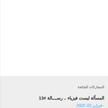
إ
ر
س
ا
ل
ت
ع
ل
ي
ق
المشاركات الشائعة
المسألة ليست فيزياء .. رســــالة #13
-
فبراير 02, 2022