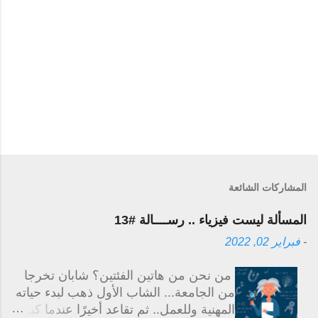
ل
ت
ع
ل
ي
ق
المشاركات الشائعة
المسألة ليست فيزياء .. رســــالة #13
-
فبراير 02, 2022
من نحن من هاتين الفئتين؟ شابان تخرجا
من الجامعة... الشاب الأول ذهب لبدء حياته
المهنية وللعمل.. ثم تقاعد أخيرًا عندما كبر