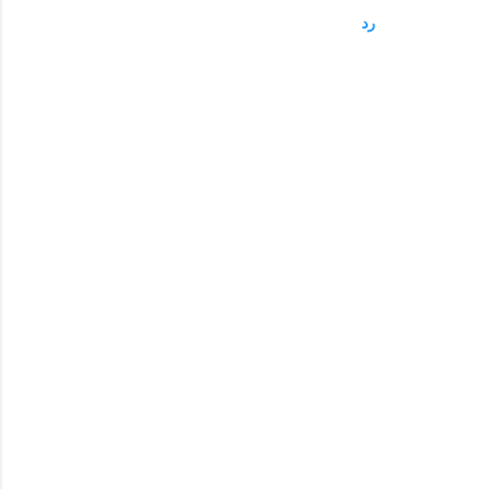
ل
رد
ي
ق
ا
ت
إ
ر
س
ا